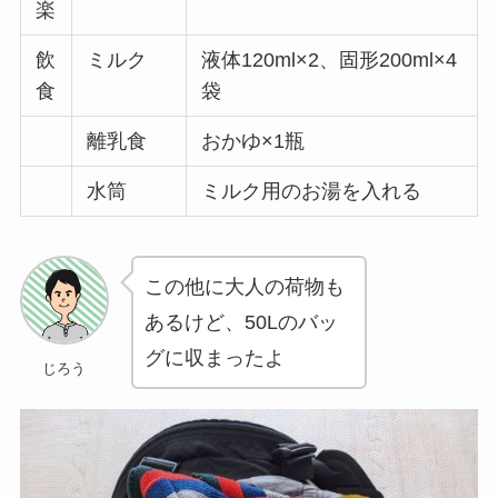
楽
飲
ミルク
液体120ml×2、固形200ml×4
食
袋
離乳食
おかゆ×1瓶
水筒
ミルク用のお湯を入れる
この他に大人の荷物も
あるけど、50Lのバッ
グに収まったよ
じろう