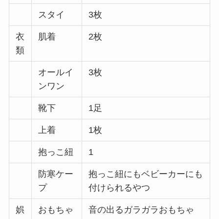
スタイ
3枚
衣
肌着
2枚
類
オールイ
3枚
ンワン
靴下
1足
上着
1枚
抱っこ紐
1
防寒ケー
抱っこ紐にもベビーカーにも
プ
付けられるやつ
娯
おもちゃ
音の出るガラガラおもちゃ