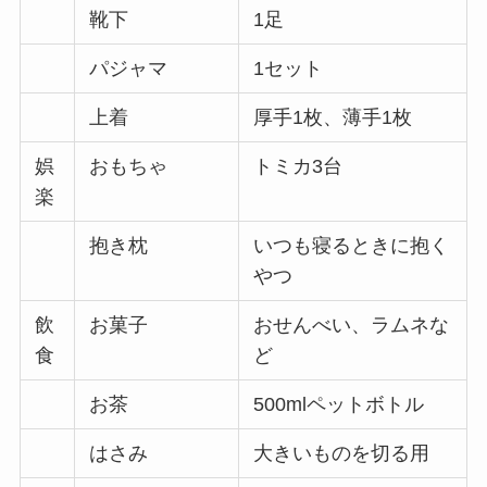
靴下
1足
パジャマ
1セット
上着
厚手1枚、薄手1枚
娯
おもちゃ
トミカ3台
楽
抱き枕
いつも寝るときに抱く
やつ
飲
お菓子
おせんべい、ラムネな
食
ど
お茶
500mlペットボトル
はさみ
大きいものを切る用