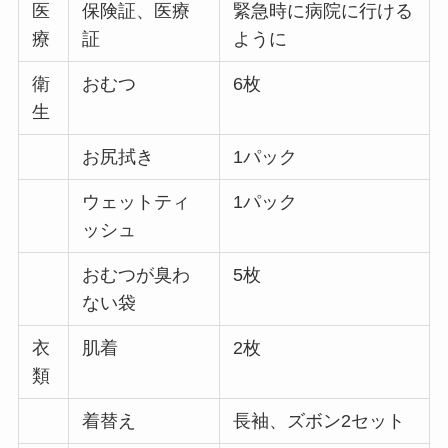
医
保険証、医療
緊急時に病院に行ける
療
証
ように
衛
おむつ
6枚
生
お尻拭き
1パック
ウェットティ
1パック
ッシュ
おむつが臭わ
5枚
ない袋
衣
肌着
2枚
類
着替え
長袖、ズボン2セット