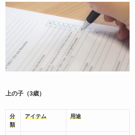
上の子（3歳）
分
アイテム
用途
類